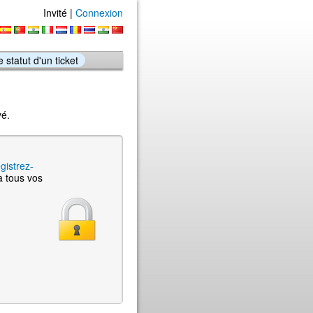
Invité |
Connexion
le statut d'un ticket
yé.
gistrez-
à tous vos